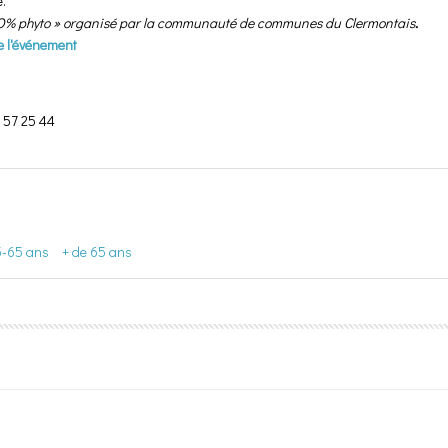
.
 O% phyto » organisé par
la communauté de communes du Clermontais
.
e l'événement
7 57 25 44
5-65 ans
+ de 65 ans