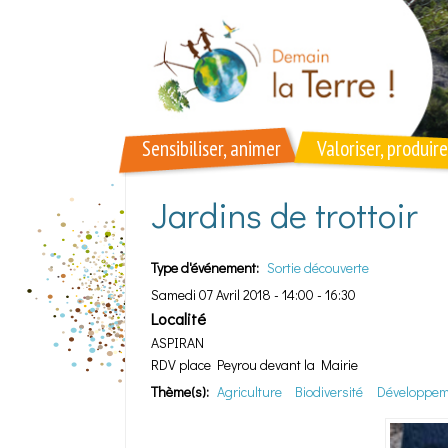
Aller au contenu principal
Sensibiliser, animer
Valoriser, produire
Jardins de trottoir
Type d'événement:
Sortie découverte
Samedi 07 Avril 2018 -
14:00
-
16:30
Localité
ASPIRAN
RDV place Peyrou devant la Mairie
Thème(s):
Agriculture
Biodiversité
Développem