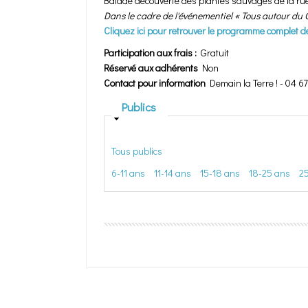
Balade découverte des plantes sauvages de la rue
Dans le cadre de l'événementiel « Tous autour du
Cliquez ici pour retrouver le programme complet d
Participation aux frais :
Gratuit
Réservé aux adhérents
Non
Contact pour information
Demain la Terre ! - 04 6
Masquer
Publics
Tous publics
6-11 ans
11-14 ans
15-18 ans
18-25 ans
2