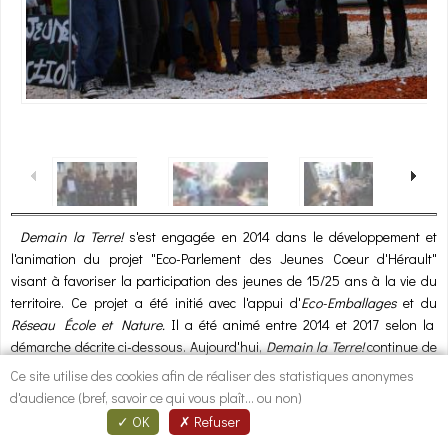
1
/
10
Demain la Terre!
s'est engagée en 2014 dans le développement et
l'animation du projet "Eco-Parlement des Jeunes Coeur d'Hérault"
visant à favoriser la participation des jeunes de 15/25 ans à la vie du
territoire. Ce projet a été initié avec l'appui d'
Eco-Emballages
et du
Réseau École et Nature.
Il a été animé entre 2014 et 2017 selon la
démarche décrite ci-dessous. Aujourd'hui,
Demain la Terre!
continue de
proposer à des jeunes des actions concrètes sur le terrain.
Ce site utilise des cookies afin de réaliser des statistiques anonymes
d'audience (bref, savoir ce qui vous plaît... ou non)
OK
Refuser