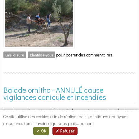
pour poster des commentaires
Lire la suite
de Balade Nature et paysage Handi-Accessible au Salagou
Identifiez-vous
Balade ornitho - ANNULÉ cause
vigilances canicule et incendies
Les oiseaux migrateurs s'affairent à chasser : tout un univers de plumes
Ce site utilise des cookies afin de réaliser des statistiques anonymes
et de chants colore la garrigue !
d'audience (bref, savoir ce qui vous plaît... ou non)
OK
Refuser