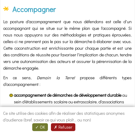
Accompagner
La posture d'accompagnement que nous défendons est celle d'un
accompagnant qui se situe sur le même plan que l'accompagné. Si
nous nous appuyons sur des méthodologies et pratiques éprouvées,
celles-ci ne prennent pas le pas sur la démarche à élaborer avec vous.
Cette coconstruction est enrichissante pour chaque partie et est une
des conditions de réussite pour favoriser l'implication de chacun, tendre
vers une autonomisation des acteurs et assurer la pérennisation de la
démarche engagée.
En ce sens,
Demain la Terre!
propose différents types
d'accompagnement :
accompagnement de démarches de développement durable
au
sein d'établissements scolaire ou extrascolaire, d'associations
accompagnement à la mise en place de projet
auprès de porteur
Ce site utilise des cookies afin de réaliser des statistiques anonymes
de projets,
d'audience (bref, savoir ce qui vous plaît... ou non)
accompagnement de collectifs de citoyens
pour produire
OK
Refuser
ensemble sur des sujets en lien avec le territoire et le