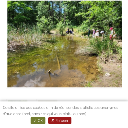
1
/
2
Ce site utilise des cookies afin de réaliser des statistiques anonymes
d'audience (bref, savoir ce qui vous plaît... ou non)
Descriptif
OK
Refuser
Au Pont du Diable il y a la plage, le fleuve, les grands arbres mais pas