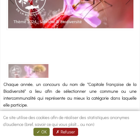
1
/
1
Chaque année, un concours du nom de "Capitale française de la
Biodiversité" a lieu afin de sélectionner une commune ou une
intercommunalité qui représente au mieux la catégorie dans laquelle
elle participe.
Ce site utilise des cookies afin de réaliser des statistiques anonymes
Cette année, le thème sélectionné est celui-ci : "Sobriété & biodiversité".
d'audience (bref, savoir ce qui vous plaît... ou non)
Chaque colectivité peut remplir un dossier de candidature que l'on
OK
Refuser
retrouve sur ce
lien
(link is external)
et a jusqu'au 8 mars pour le déposer.