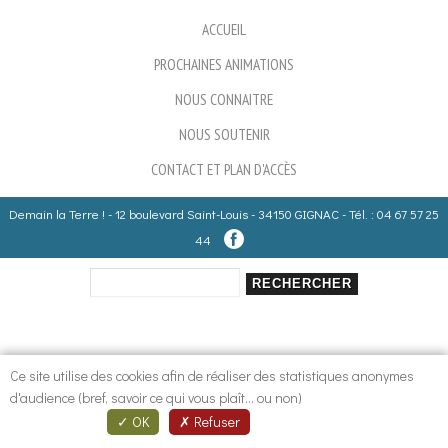
ACCUEIL
PROCHAINES ANIMATIONS
NOUS CONNAITRE
NOUS SOUTENIR
CONTACT ET PLAN D'ACCÈS
Demain la Terre ! - 12 boulevard Saint-Louis - 34150 GIGNAC - Tél. : 04 67 57 25
44
Rechercher
Formulaire de recherche
Ce site utilise des cookies afin de réaliser des statistiques anonymes
d'audience (bref, savoir ce qui vous plaît... ou non)
OK
Refuser