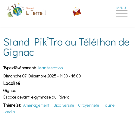
Aller au contenu principal
Stand Pik’Tro au Téléthon de
Gignac
Type d'événement:
Manifestation
Dimanche 07 Décembre 2025 -
11:30
-
16:00
Localité
Gignac
Espace devant le gymnase du Riveral
Thème(s):
Aménagement
Biodiversité
Citoyenneté
Faune
Jardin