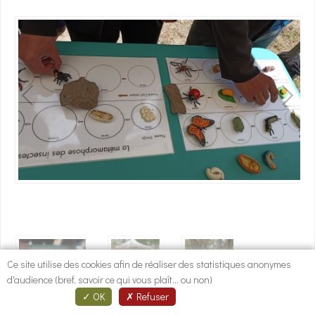
1
/
3
Ce site utilise des cookies afin de réaliser des statistiques anonymes
Descriptif
d'audience (bref, savoir ce qui vous plaît... ou non)
OK
Refuser
Parmi les animations du Téléthon à Gignac (voir programme ci-joint),