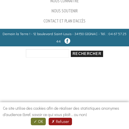
NOUS CONNAITRE
NOUS SOUTENIR
CONTACT ET PLAN D'ACCÈS
Demain la Terre ! - 12 boulevard Saint-Louis - 34150 GIGNAC - Tél. : 04 67 57 25
44
Rechercher
Formulaire de recherche
Ce site utilise des cookies afin de réaliser des statistiques anonymes
d'audience (bref, savoir ce qui vous plaît... ou non)
OK
Refuser