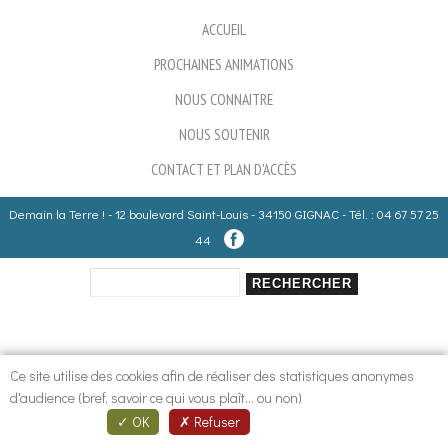
ACCUEIL
PROCHAINES ANIMATIONS
NOUS CONNAITRE
NOUS SOUTENIR
CONTACT ET PLAN D'ACCÈS
Demain la Terre ! - 12 boulevard Saint-Louis - 34150 GIGNAC - Tél. : 04 67 57 25
44
Rechercher
Formulaire de recherche
Ce site utilise des cookies afin de réaliser des statistiques anonymes
d'audience (bref, savoir ce qui vous plaît... ou non)
OK
Refuser