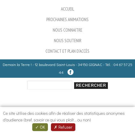
ACCUEIL
PROCHAINES ANIMATIONS
NOUS CONNAITRE
NOUS SOUTENIR
CONTACT ET PLAN D'ACCÈS
Demain la Terre ! - 12 boulevard Saint-Louis - 34150 GIGNAC - Tél. : 04 67 57 25
44
Rechercher
Formulaire de recherche
Ce site utilise des cookies afin de réaliser des statistiques anonymes
d'audience (bref, savoir ce qui vous plaît... ou non)
OK
Refuser