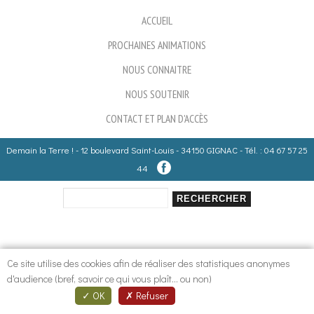
ACCUEIL
PROCHAINES ANIMATIONS
NOUS CONNAITRE
NOUS SOUTENIR
CONTACT ET PLAN D'ACCÈS
Demain la Terre ! - 12 boulevard Saint-Louis - 34150 GIGNAC - Tél. : 04 67 57 25
44
Rechercher
Formulaire de recherche
Ce site utilise des cookies afin de réaliser des statistiques anonymes
d'audience (bref, savoir ce qui vous plaît... ou non)
OK
Refuser