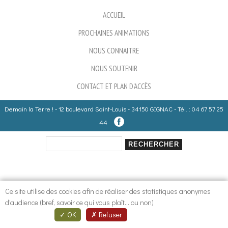
ACCUEIL
PROCHAINES ANIMATIONS
NOUS CONNAITRE
NOUS SOUTENIR
CONTACT ET PLAN D'ACCÈS
Demain la Terre ! - 12 boulevard Saint-Louis - 34150 GIGNAC - Tél. : 04 67 57 25
44
Rechercher
Formulaire de recherche
Ce site utilise des cookies afin de réaliser des statistiques anonymes
d'audience (bref, savoir ce qui vous plaît... ou non)
OK
Refuser