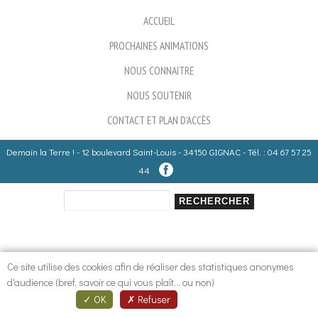
ACCUEIL
PROCHAINES ANIMATIONS
NOUS CONNAITRE
NOUS SOUTENIR
CONTACT ET PLAN D'ACCÈS
Demain la Terre ! - 12 boulevard Saint-Louis - 34150 GIGNAC - Tél. : 04 67 57 25
44
Rechercher
Formulaire de recherche
Ce site utilise des cookies afin de réaliser des statistiques anonymes
d'audience (bref, savoir ce qui vous plaît... ou non)
OK
Refuser