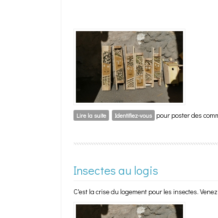
pour poster des com
Lire la suite
de Insectes au logis
Identifiez-vous
Insectes au logis
C'est la crise du logement pour les insectes. Venez