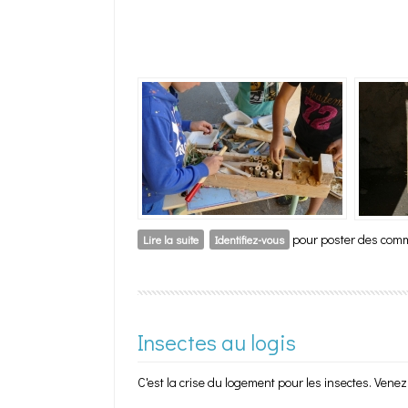
pour poster des com
Lire la suite
de Insectes au logis
Identifiez-vous
Insectes au logis
C'est la crise du logement pour les insectes. Venez