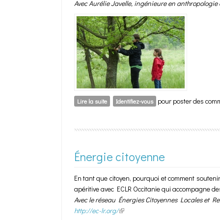
Avec Aurélie Javelle, ingénieure en anthropologie
pour poster des com
Lire la suite
de Réinventons nos liens à la nature
Identifiez-vous
Énergie citoyenne
En tant que citoyen, pourquoi et comment soutenir
apéritive avec ECLR Occitanie qui accompagne des 
Avec le réseau Énergies Citoyennes Locales et R
http://ec-lr.org/
(link is external)