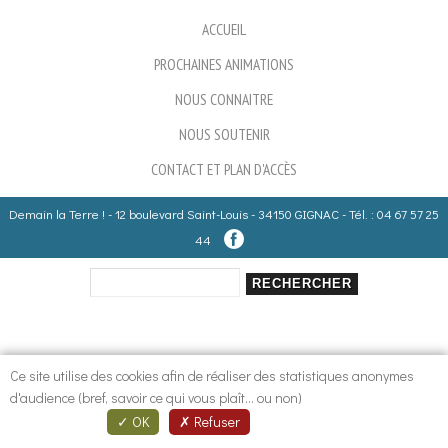
ACCUEIL
PROCHAINES ANIMATIONS
NOUS CONNAITRE
NOUS SOUTENIR
CONTACT ET PLAN D'ACCÈS
Demain la Terre ! - 12 boulevard Saint-Louis - 34150 GIGNAC - Tél. : 04 67 57 25
44
Rechercher
Formulaire de recherche
Ce site utilise des cookies afin de réaliser des statistiques anonymes
d'audience (bref, savoir ce qui vous plaît... ou non)
OK
Refuser