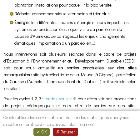
plantation, installations pour accueillir la biodiversité...
Déchets :
consommer mieux, jeter moins et trier plus
Énergie :
les différentes sources d’énergie et leurs impacts, les
systèmes de production électrique (visite du parc éolien du
Causse d'Aumelas, de barrages...) les enjeux (changements
climatiques, implantation d’un parc éolien…).
Nous intervenons soit plusieurs séances dans le cadre de projets
d'Éducation à l'Environnement et au Développement Durable (EEDD),
soit pour vous accueillir
en sorties ponctuelles sur des sites
remarquables
:
site hydroélectrique de la Meuse (à Gignac), parc éolien
du Causse d’Aumelas, Clamouse-Pont du Diable... (Tarif variable selon
les sites)
Pour les cycles 1, 2, 3 :
rendez-vous ici
(link is external)
pour découvrir nos propositions
de projets pédagogiques et notre offre de sorties sur des sites
remarquables du Coeur d'Hérault,
Ce site utilise des cookies afin de réaliser des statistiques anonymes
Pour les collèges, lycées :
rendez-vous là
(link is external)
pour découvrir notre offre de
d'audience (bref, savoir ce qui vous plaît... ou non)
sorties sur des sites de production d'énergie renouvelable.
OK
Refuser
D'autres thématiques peuvent être étudiées sur demande (alimentation,