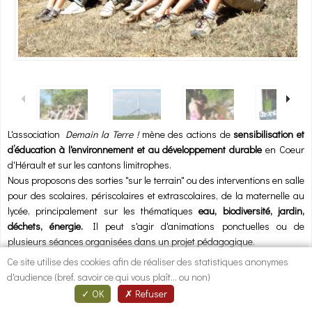
1
/
4
L'association
Demain la Terre
!
mène des actions de
sensibilisation et
d’éducation à l'environnement et au développement durable
en Coeur
d'Hérault et sur les cantons limitrophes.
Nous proposons des sorties "sur le terrain" ou des interventions en salle
pour des scolaires, périscolaires et extrascolaires, de la maternelle au
lycée, principalement sur les thématiques
eau,
biodiversité, j
ardin,
d
échets, é
nergie.
Il peut s'agir d'animations ponctuelles ou de
plusieurs séances organisées dans un projet pédagogique.
Ce site utilise des cookies afin de réaliser des statistiques anonymes
Nous accompagnons les enseignants et animateurs pour définir les
d'audience (bref, savoir ce qui vous plaît... ou non)
projets, les informer des ressources existantes sur le territoire.
OK
Refuser
Nous proposons également des temps d'échanges et de rencontres