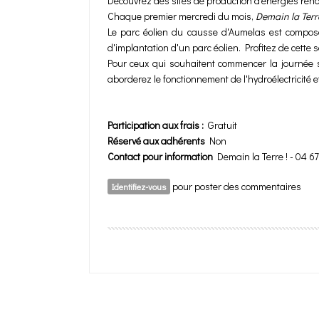
Découvrez des sites de production d’énergies reno
Chaque premier mercredi du mois,
Demain la Terr
Le parc éolien du causse d'Aumelas est composé
d'implantation d'un parc éolien. Profitez de cette
Pour ceux qui souhaitent commencer la journée su
aborderez le fonctionnement de l'hydroélectricité e
Participation aux frais :
Gratuit
Réservé aux adhérents
Non
Contact pour information
Demain la Terre ! - 04 6
pour poster des commentaires
Identifiez-vous