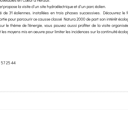
uvelables en Coeur d'Hérault.
e!
propose la visite d'un site hydroélectrique et d'un parc éolien.
 de 31 éoliennes, installées en trois phases successives. Découvrez le 
 sortie pour parcourir ce causse classé Natura 2000 de part son intérêt écol
r le thème de l'énergie, vous pouvez aussi profiter de la visite organis
t les moyens mis en oeuvre pour limiter les incidences sur la continuité écol
7 57 25 44