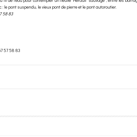
u fil de l'eau pour contempler un fleuve Hérault “sauvage”, entre les barra
 : le pont suspendu, le vieux pont de pierre et le pont autoroutier.
7 58 83
67 57 58 83