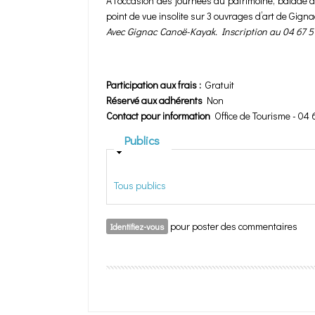
À l'occasion des journées du patrimoine, balade a
point de vue insolite sur 3 ouvrages d’art de Gignac
Avec Gignac Canoë-Kayak. Inscription au 04 67 5
Participation aux frais :
Gratuit
Réservé aux adhérents
Non
Contact pour information
Office de Tourisme - 04 
Masquer
Publics
Tous publics
pour poster des commentaires
Identifiez-vous