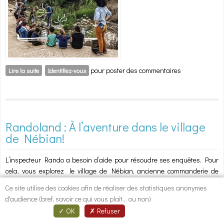
pour poster des commentaires
Lire la suite
de Randoland : Apprenti-explorateur à Cabrières
Identifiez-vous
Randoland : À l’aventure dans le village
de Nébian!
L’inspecteur Rando a besoin d’aide pour résoudre ses enquêtes. Pour
cela, vous explorez le village de Nébian, ancienne commanderie de
l'Ordre des Hospitaliers, les remparts et tours de l'ancien château, la
Ce site utilise des cookies afin de réaliser des statistiques anonymes
source de Navis.
d'audience (bref, savoir ce qui vous plaît... ou non)
OK
Refuser
Les enfants, munis de fiches conçues comme un jeu de piste, dénouent