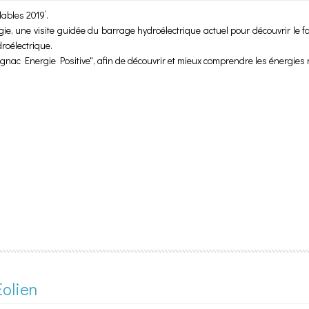
ables 2019’.
e, une visite guidée du barrage hydroélectrique actuel pour découvrir le fon
droélectrique.
Gignac Energie Positive", afin de découvrir et mieux comprendre les énergies r
Meuse
Eolien