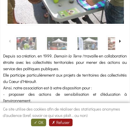
1
/
6
Depuis sa création, en 1999,
Demain la Terre !
travaille en collaboration
étroite avec les collectivités territoriales pour mener des actions au
service des politiques publiques.
Elle participe particulièrement aux projets de territoires des collectivités
du Coeur d'Hérault.
Ainsi, notre association est à votre disposition pour :
- proposer des actions de sensibilisation et d'éducation à
l'environnement,
- assister vos services pour animer une démarche de concertation,
Ce site utilise des cookies afin de réaliser des statistiques anonymes
favoriser l'information et la participation des habitants,
d'audience (bref, savoir ce qui vous plaît... ou non)
- contribuer à l'élaboration de nouveaux projets en lien avec l'objet et les
OK
Refuser
compétences de
Demain la Terre !
,