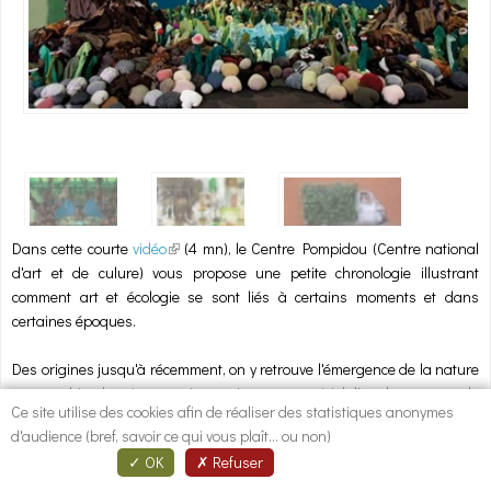
1
/
3
Dans cette courte
vidéo
(link is external)
(4 mn), le Centre Pompidou (Centre national
d'art et de culure) vous propose une petite chronologie illustrant
comment art et écologie se sont liés à certains moments et dans
certaines époques.
Des origines jusqu'à récemment, on y retrouve l'émergence de la nature
comme objet de science mais aussi comme matériel d'art, les aspects de
Ce site utilise des cookies afin de réaliser des statistiques anonymes
l'environnement qui ont inspiré et séduit les artistes.
d'audience (bref, savoir ce qui vous plaît... ou non)
OK
Refuser