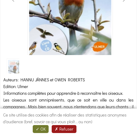
1
/
1
Auteurs: HANNU JÄNNES et OWEN ROBERTS
Edition: Ulmer
Informations complètes pour apprendre à reconnaître les oiseaux.
Les oiseaux sont omniprésents, que ce soit en ville ou dans les
campagnes. Mais bien souvent, nous n'entendons que leurs chants ; il
est difficile de savoir à quelle espèce on a affaire. Grâce à ce livre et à
Ce site utilise des cookies afin de réaliser des statistiques anonymes
son CD, il est désormais facile d'identifier 96 espèces. En plus, un CD
d'audience (bref, savoir ce qui vous plaît... ou non)
pour écouter les chants et cris de 96 espèces
OK
Refuser