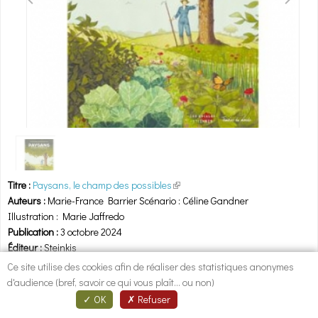
1
/
1
Titre :
Paysans, le champ des possibles
(link is external)
Auteurs :
Marie-France Barrier Scénario : Céline Gandner
Illustration : Marie Jaffredo
Publication :
3 octobre 2024
Éditeur :
Steinkis
Collection : Témoins Du Monde
Ce site utilise des cookies afin de réaliser des statistiques anonymes
Nombre de pages : 128
d'audience (bref, savoir ce qui vous plaît... ou non)
OK
Refuser
Résumé :