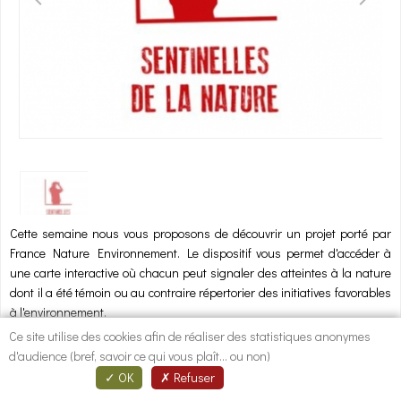
1
/
1
Cette semaine nous vous proposons de découvrir un projet porté par
France Nature Environnement. Le dispositif vous permet d'accéder à
une carte interactive où chacun peut signaler des atteintes à la nature
dont il a été témoin ou au contraire répertorier des initiatives favorables
à l'environnement.
Les atteintes sont traitées par les personnes en charge de surveiller
Ce site utilise des cookies afin de réaliser des statistiques anonymes
notre territoire et les initiatives positives quant à elles sont valorisées
d'audience (bref, savoir ce qui vous plaît... ou non)
pour inspirer d'autres régions et départements.
OK
Refuser
La démarche est simple :