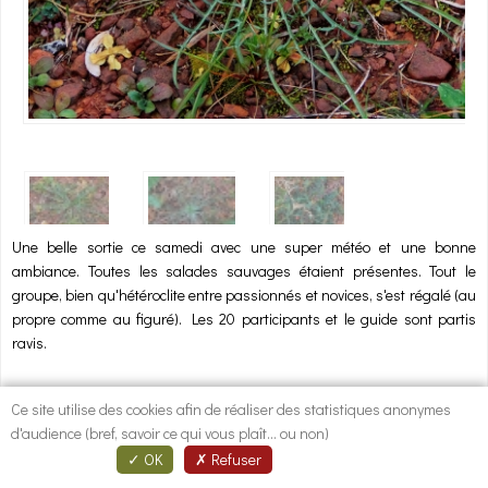
1
/
3
Une belle sortie ce samedi avec une super météo et une bonne
ambiance. Toutes les salades sauvages étaient présentes. Tout le
groupe, bien qu'hétéroclite entre passionnés et novices, s'est régalé (au
propre comme au figuré). Les 20 participants et le guide sont partis
ravis.
Nombre de personnes
Ce site utilise des cookies afin de réaliser des statistiques anonymes
20
d'audience (bref, savoir ce qui vous plaît... ou non)
OK
Refuser
pour poster des commentaires
Identifiez-vous