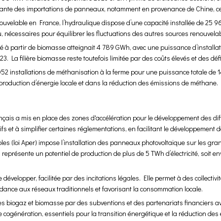
dante des importations de panneaux, notamment en provenance de Chine, ce qu
ouvelable en France, l’hydraulique dispose d’une capacité installée de 25 96
au, nécessaires pour équilibrer les fluctuations des autres sources renouvela
cité à partir de biomasse atteignait 4 789 GWh, avec une puissance d’instal
. La filière biomasse reste toutefois limitée par des coûts élevés et des défi
1 052 installations de méthanisation à la ferme pour une puissance totale d
 production d’énergie locale et dans la réduction des émissions de méthane.
ançais a mis en place des zones d'accélération pour le développement des dif
fs et à simplifier certaines réglementations, en facilitant le développement de
bles (loi Aper) impose l’installation des panneaux photovoltaïque sur les gr
a représente un potentiel de production de plus de 5 TWh d’électricité, soit e
développer, facilitée par des incitations légales. Elle permet à des collectivi
ndance aux réseaux traditionnels et favorisant la consommation locale.
es biogaz et biomasse par des subventions et des partenariats financiers ave
 cogénération, essentiels pour la transition énergétique et la réduction des 