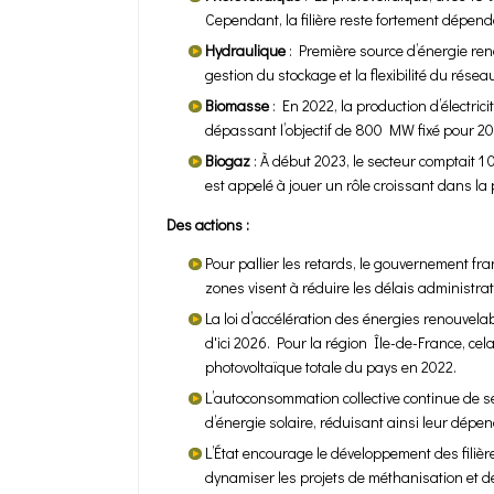
Cependant, la filière reste fortement dépen
Hydraulique
: Première source d’énergie ren
gestion du stockage et la flexibilité du rése
Biomasse
: En 2022, la production d’électri
dépassant l’objectif de 800 MW fixé pour 2023
Biogaz
: À début 2023, le secteur comptait 
est appelé à jouer un rôle croissant dans la
Des actions :
Pour pallier les retards, le gouvernement fr
zones visent à réduire les délais administrati
La loi d’accélération des énergies renouvela
d'ici 2026. Pour la région Île-de-France, cel
photovoltaïque totale du pays en 2022.
L’autoconsommation collective continue de se 
d’énergie solaire, réduisant ainsi leur dépe
L’État encourage le développement des filièr
dynamiser les projets de méthanisation et de