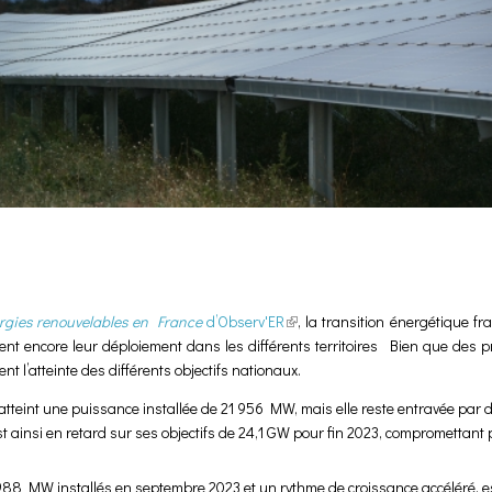
rgies renouvelables en France
d’Observ'ER
(link is external)
, la transition énergétique f
sent encore leur déploiement dans les différents territoires Bien que des 
nent l’atteinte des différents objectifs nationaux.
e atteint une puissance installée de 21 956 MW, mais elle reste entravée par 
insi en retard sur ses objectifs de 24,1 GW pour fin 2023, compromettant po
988 MW installés en septembre 2023 et un rythme de croissance accéléré, est