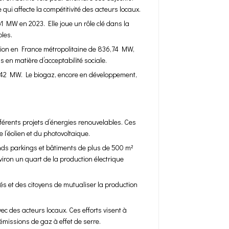
i affecte la compétitivité des acteurs locaux.
1 MW en 2023. Elle joue un rôle clé dans la
bles.
lation en France métropolitaine de 836,74 MW,
s en matière d’acceptabilité sociale.
e 142 MW. Le biogaz, encore en développement,
férents projets d’énergies renouvelables. Ces
 l’éolien et du photovoltaïque.
ands parkings et bâtiments de plus de 500 m²
nviron un quart de la production électrique
tés et des citoyens de mutualiser la production
c des acteurs locaux. Ces efforts visent à
émissions de gaz à effet de serre.