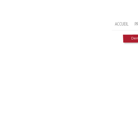
ACCUEIL
P
Dema
Formulaire de recherche