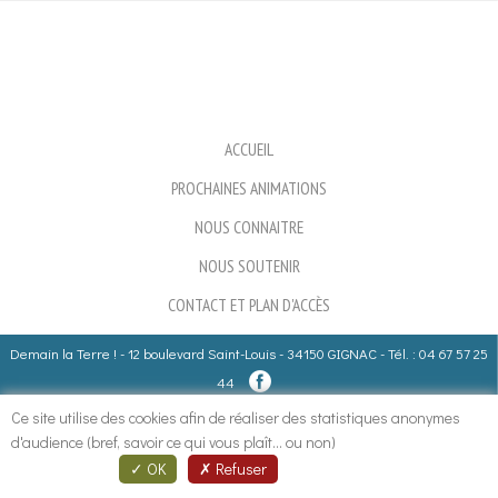
ACCUEIL
PROCHAINES ANIMATIONS
NOUS CONNAITRE
NOUS SOUTENIR
CONTACT ET PLAN D'ACCÈS
Demain la Terre ! - 12 boulevard Saint-Louis - 34150 GIGNAC - Tél. : 04 67 57 25
44
Ce site utilise des cookies afin de réaliser des statistiques anonymes
Rechercher
Formulaire de recherche
d'audience (bref, savoir ce qui vous plaît... ou non)
OK
Refuser