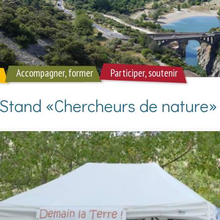
Accompagner, former
Participer, soutenir
n Stand «Chercheurs de nature»