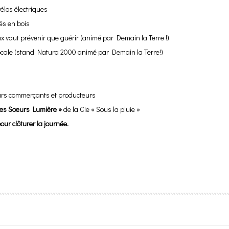
élos électriques
és en bois
eux vaut prévenir que guérir (animé par Demain la Terre !)
 locale (stand Natura 2000 animé par Demain la Terre!)
eurs commerçants et producteurs
Les Soeurs Lumière »
de la Cie « Sous la pluie »
our clôturer la journée.