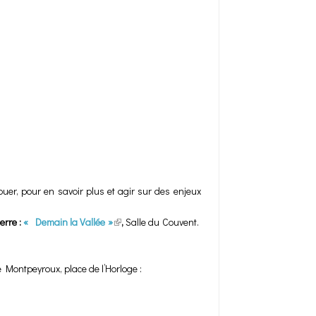
ouer, pour en savoir plus et agir sur des enjeux
erre :
« Demain la Vallée »
(link is external)
,
Salle du Couvent.
 Montpeyroux, place de l’Horloge :