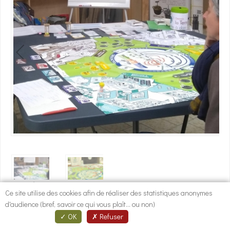
1
/
2
Descriptif
Ce site utilise des cookies afin de réaliser des statistiques anonymes
Nous embarquerons dans un territoire où nous découvrirons, en jouant,
d'audience (bref, savoir ce qui vous plaît... ou non)
des actions concrètes pour réduire nos impacts environnementaux et
OK
Refuser
sociaux au quotidien. Ce jeu de plateau coopératif nous familiarisera