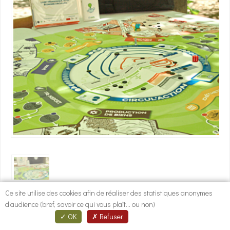
1
/
1
Descriptif
Ce site utilise des cookies afin de réaliser des statistiques anonymes
Laissez-vous embarquer dans un territoire-type où vous découvrirez, en
d'audience (bref, savoir ce qui vous plaît... ou non)
jouant, des actions concrètes pour réduire nos impacts
OK
Refuser
environnementaux et sociaux au quotidien. Ce jeu de plateau coopératif