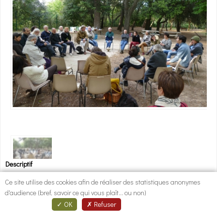
1
/
1
Descriptif
Nous avons le plaisir de vous inviter à
Ce site utilise des cookies afin de réaliser des statistiques anonymes
d'audience (bref, savoir ce qui vous plaît... ou non)
l'Assemblée générale
de l’association
OK
Refuser