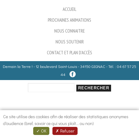
ACCUEIL
PROCHAINES ANIMATIONS
NOUS CONNAITRE
NOUS SOUTENIR
CONTACT ET PLAN D'ACCÈS
Demain la Terre ! - 12 boulevard Saint-Louis - 34150 GIGNAC - Tél. : 04 67 57 25
44
Rechercher
Formulaire de recherche
Ce site utilise des cookies afin de réaliser des statistiques anonymes
d'audience (bref, savoir ce qui vous plaît... ou non)
OK
Refuser