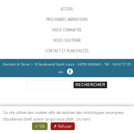
ACCUEIL
PROCHAINES ANIMATIONS
NOUS CONNAITRE
NOUS SOUTENIR
CONTACT ET PLAN D'ACCÈS
Demain la Terre ! - 12 boulevard Saint-Louis - 34150 GIGNAC - Tél. : 04 67 57 25
44
Rechercher
Formulaire de recherche
Ce site utilise des cookies afin de réaliser des statistiques anonymes
d'audience (bref, savoir ce qui vous plaît... ou non)
OK
Refuser