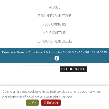
ACCUEIL
PROCHAINES ANIMATIONS
NOUS CONNAITRE
NOUS SOUTENIR
CONTACT ET PLAN D'ACCÈS
Demain la Terre ! - 12 boulevard Saint-Louis - 34150 GIGNAC - Tél. : 04 67 57 25
44
Rechercher
Formulaire de recherche
Ce site utilise des cookies afin de réaliser des statistiques anonymes
d'audience (bref, savoir ce qui vous plaît... ou non)
OK
Refuser