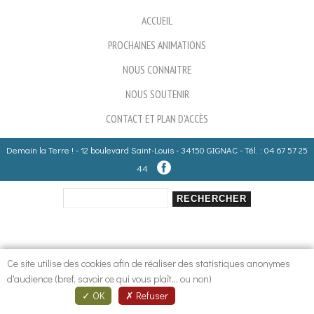
ACCUEIL
PROCHAINES ANIMATIONS
NOUS CONNAITRE
NOUS SOUTENIR
CONTACT ET PLAN D'ACCÈS
Demain la Terre ! - 12 boulevard Saint-Louis - 34150 GIGNAC - Tél. : 04 67 57 25
44
Rechercher
Formulaire de recherche
Ce site utilise des cookies afin de réaliser des statistiques anonymes
d'audience (bref, savoir ce qui vous plaît... ou non)
OK
Refuser