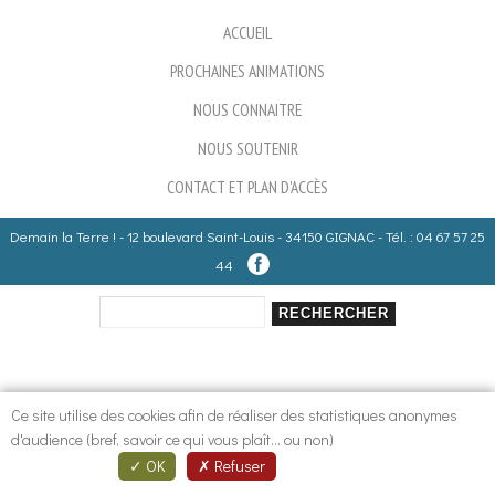
ACCUEIL
PROCHAINES ANIMATIONS
NOUS CONNAITRE
NOUS SOUTENIR
CONTACT ET PLAN D'ACCÈS
Demain la Terre ! - 12 boulevard Saint-Louis - 34150 GIGNAC - Tél. : 04 67 57 25
44
Rechercher
Formulaire de recherche
Ce site utilise des cookies afin de réaliser des statistiques anonymes
d'audience (bref, savoir ce qui vous plaît... ou non)
OK
Refuser