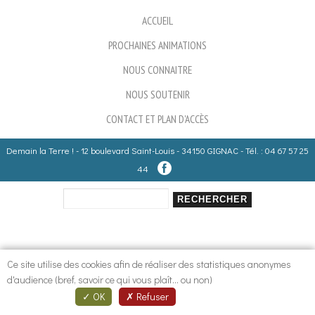
ACCUEIL
PROCHAINES ANIMATIONS
NOUS CONNAITRE
NOUS SOUTENIR
CONTACT ET PLAN D'ACCÈS
Demain la Terre ! - 12 boulevard Saint-Louis - 34150 GIGNAC - Tél. : 04 67 57 25
44
Rechercher
Formulaire de recherche
Ce site utilise des cookies afin de réaliser des statistiques anonymes
d'audience (bref, savoir ce qui vous plaît... ou non)
OK
Refuser