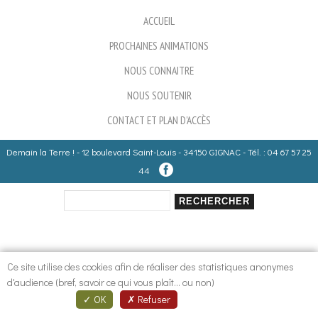
ACCUEIL
PROCHAINES ANIMATIONS
NOUS CONNAITRE
NOUS SOUTENIR
CONTACT ET PLAN D'ACCÈS
Demain la Terre ! - 12 boulevard Saint-Louis - 34150 GIGNAC - Tél. : 04 67 57 25
44
Rechercher
Formulaire de recherche
Ce site utilise des cookies afin de réaliser des statistiques anonymes
d'audience (bref, savoir ce qui vous plaît... ou non)
OK
Refuser