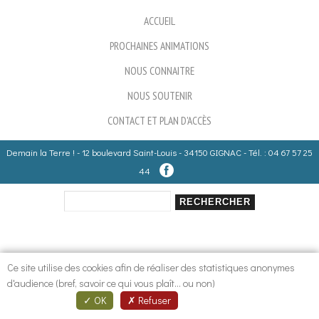
ACCUEIL
PROCHAINES ANIMATIONS
NOUS CONNAITRE
NOUS SOUTENIR
CONTACT ET PLAN D'ACCÈS
Demain la Terre ! - 12 boulevard Saint-Louis - 34150 GIGNAC - Tél. : 04 67 57 25
44
Rechercher
Formulaire de recherche
Ce site utilise des cookies afin de réaliser des statistiques anonymes
d'audience (bref, savoir ce qui vous plaît... ou non)
OK
Refuser