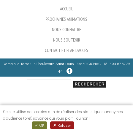
ACCUEIL
PROCHAINES ANIMATIONS
NOUS CONNAITRE
NOUS SOUTENIR
CONTACT ET PLAN D'ACCÈS
Demain la Terre ! - 12 boulevard Saint-Louis - 34150 GIGNAC - Tél. : 04 67 57 25
44
Rechercher
Formulaire de recherche
Ce site utilise des cookies afin de réaliser des statistiques anonymes
d'audience (bref, savoir ce qui vous plaît... ou non)
OK
Refuser